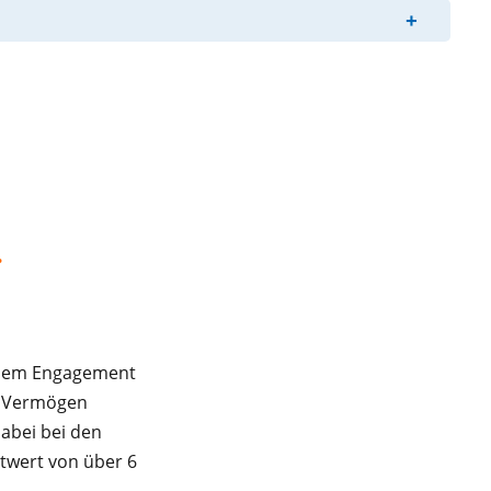
+
.
ialem Engagement
hr Vermögen
dabei bei den
twert von über 6