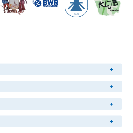
+
+
+
+